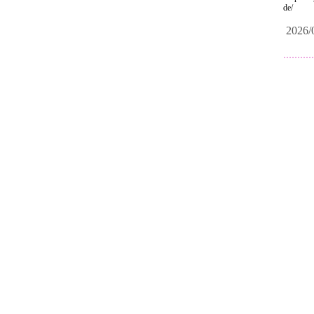
de/
2026/0
...........