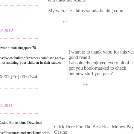
..................................
My web-site - https://arada-betting.com/
++
152012
..................................
ivate tuition singapore 70
I want to to thank yoou for this ve
good read!!
ttps://www.bulliesofgreatness.com/listing/why-
I absolutely enjoyed every bit of it.
n-not-assisting-your-children-in-their-studies-
got you book-marked to check
out new stuff you post?
8/07 (Fri) 00:07:44
++
..................................
152011
..................................
 Casino Bonus ohne Download
Click Here For The Best Real Money Pay
Casino
ttps://instantcasinodeutschland.de/de-