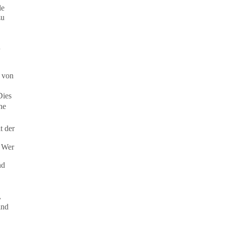
le
zu
n
 von
Dies
ne
t der
. Wer
nd
,
ind