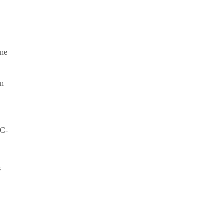
nne
en
.
YC-
s
,