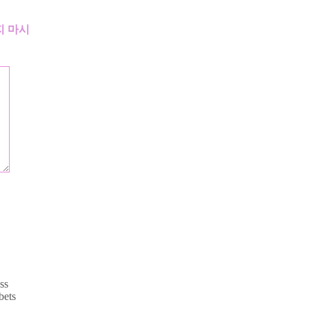
지 마시
ss
bets