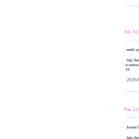
...........
No. 12
...........
maths pr
http://h
is-tuitio
19/
2026/0
...........
No. 12
...........
Instant
http://h