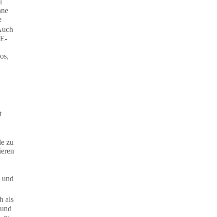
i
hne
e
Auch
 E-
os,
t
de zu
ieren
n und
 als
 und