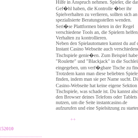
Hilfe in Anspruch nehmen. Spieler, die da
Gef�hl haben, die Kontrolle �ber ihr
Spielverhalten zu verlieren, sollten sich an
spezialisierte Beratungsstellen wenden.
Seri�se Plattformen bieten in der Regel
verschiedene Tools an, die Spielern helfen,
Verhalten zu kontrollieren.
Neben den Spielautomaten kannst du auf 
Instant Casino Webseite auch verschieden
Tischspiele genie�en. Zum Beispiel habe
"Roulette" und "Blackjack" in die Suchlei
eingegeben, um verf�gbare Tische zu fin
Trotzdem kann man diese beliebten Spiele
finden, indem man sie per Name sucht. Di
Casino-Webseite hat keine eigene Sektio
Tischspiele, was schade ist. Du kannst als
den Browser deines Telefons oder Tablets
nutzen, um die Seite instantcasino.de
aufzurufen und eine Spielsitzung zu starte
++
152010
..................................